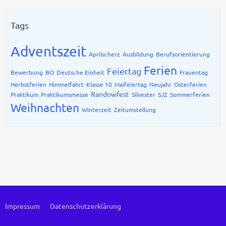
Tags
Adventszeit
Aprilscherz
Ausbildung
Berufsorientierung
Ferien
Feiertag
Bewerbung
BO
Deutsche Einheit
Frauentag
Herbstferien
Himmelfahrt
Klasse 10
Maifeiertag
Neujahr
Osterferien
Randowfest
Praktikum
Praktikumsmesse
Silvester
SJZ
Sommerferien
Weihnachten
Winterzeit
Zeitumstellung
Impressum
Datenschutzerklärung