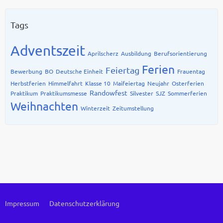
Tags
Adventszeit
Aprilscherz
Ausbildung
Berufsorientierung
Ferien
Feiertag
Bewerbung
BO
Deutsche Einheit
Frauentag
Herbstferien
Himmelfahrt
Klasse 10
Maifeiertag
Neujahr
Osterferien
Randowfest
Praktikum
Praktikumsmesse
Silvester
SJZ
Sommerferien
Weihnachten
Winterzeit
Zeitumstellung
Impressum
Datenschutzerklärung