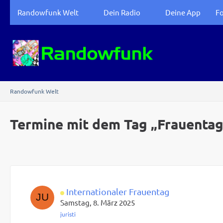
Randowfunk Welt
Dein Radio
Deine App
F
Randowfunk Welt
Termine mit dem Tag „Frauentag
Internationaler Frauentag
Samstag, 8. März 2025
juristi