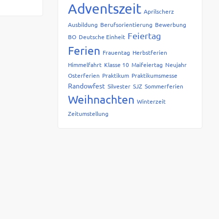
Adventszeit
Aprilscherz
Ausbildung
Berufsorientierung
Bewerbung
Feiertag
BO
Deutsche Einheit
Ferien
Frauentag
Herbstferien
Himmelfahrt
Klasse 10
Maifeiertag
Neujahr
Osterferien
Praktikum
Praktikumsmesse
Randowfest
Silvester
SJZ
Sommerferien
Weihnachten
Winterzeit
Zeitumstellung