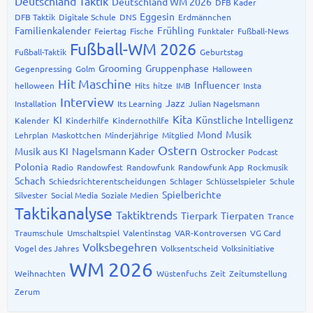
Deutschland Taktik
Deutschland WM 2026
DFB Kader
Eggesin
DFB Taktik
Digitale Schule
DNS
Erdmännchen
Familienkalender
Frühling
Feiertag
Fische
Funktaler
Fußball-News
Fußball-WM 2026
Fußball-Taktik
Geburtstag
Grooming
Gruppenphase
Gegenpressing
Golm
Halloween
Hit Maschine
Influencer
helloween
Hits
hitze
IMB
Insta
Interview
Jazz
Installation
Its Learning
Julian Nagelsmann
Kita
KI
Künstliche Intelligenz
Kalender
Kinderhilfe
Kindernothilfe
Mond
Musik
Lehrplan
Maskottchen
Minderjährige
Mitglied
Ostern
Musik aus KI
Nagelsmann Kader
Ostrocker
Podcast
Polonia
Radio
Randowfest
Randowfunk
Randowfunk App
Rockmusik
Schach
Schiedsrichterentscheidungen
Schlager
Schlüsselspieler
Schule
Spielberichte
Silvester
Social Media
Soziale Medien
Taktikanalyse
Taktiktrends
Tierpark
Tierpaten
Trance
Traumschule
Umschaltspiel
Valentinstag
VAR-Kontroversen
VG Card
Volksbegehren
Vogel des Jahres
Volksentscheid
Volksinitiative
WM 2026
Weihnachten
Wüstenfuchs
Zeit
Zeitumstellung
Zerum