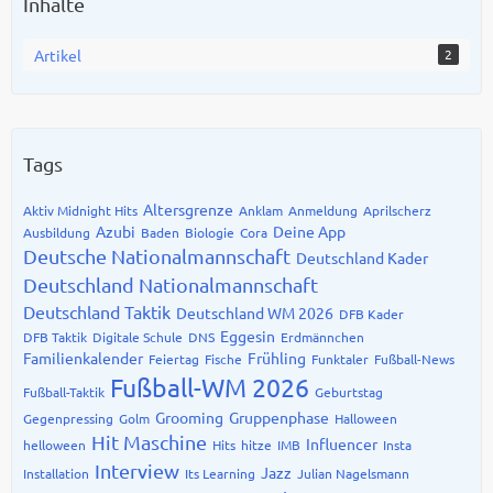
Inhalte
Artikel
2
Tags
Altersgrenze
Aktiv Midnight Hits
Anklam
Anmeldung
Aprilscherz
Azubi
Deine App
Ausbildung
Baden
Biologie
Cora
Deutsche Nationalmannschaft
Deutschland Kader
Deutschland Nationalmannschaft
Deutschland Taktik
Deutschland WM 2026
DFB Kader
Eggesin
DFB Taktik
Digitale Schule
DNS
Erdmännchen
Familienkalender
Frühling
Feiertag
Fische
Funktaler
Fußball-News
Fußball-WM 2026
Fußball-Taktik
Geburtstag
Grooming
Gruppenphase
Gegenpressing
Golm
Halloween
Hit Maschine
Influencer
helloween
Hits
hitze
IMB
Insta
Interview
Jazz
Installation
Its Learning
Julian Nagelsmann