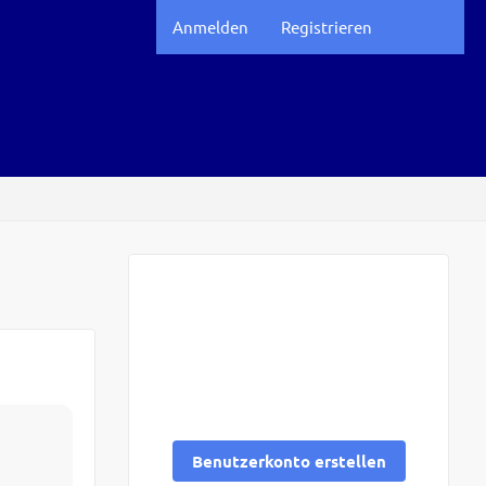
Anmelden
Registrieren
Registrierung
Sie haben noch kein Benutzerkonto
auf unserer Seite?
Registrieren Sie
sich kostenlos
und nehmen Sie an
unserer Community teil!
Benutzerkonto erstellen