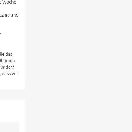
ede Woche
azine und
.
ie das
illionen
ür darf
 dass wir