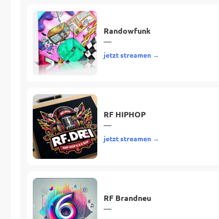
Randowfunk
—
jetzt streamen →
RF HIPHOP
—
jetzt streamen →
RF Brandneu
—