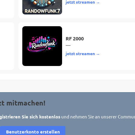
jetzt streamen →
RF 2000
—
jetzt streamen →
zt mitmachen!
gistrieren Sie sich kostenlos
und nehmen Sie an unserer Communit
Benutzerkonto erstellen