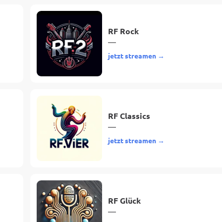
RF Rock
—
jetzt streamen →
RF Classics
—
jetzt streamen →
RF Glück
—