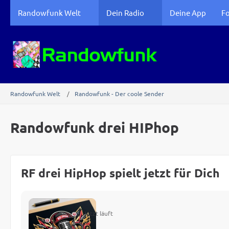
Randowfunk Welt
Dein Radio
Deine App
F
Randowfunk Welt
Randowfunk - Der coole Sender
Randowfunk drei HIPhop
RF drei HipHop spielt jetzt für Dich
Jetzt läuft
–