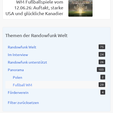
WM Fußballspiele vom
12.06.26: Auftakt, starke
USA und glückliche Kanadier
Themen der Randowfunk Welt
Randowfunk Welt
75
Im Interview
24
Randowfunk unterstützt
26
Panorama
103
Polen
2
Fußball WM
29
Förderverein
4
Filter zurücksetzen