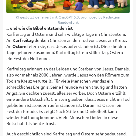
KI gestützt generiert mit ChatGPT 5.3, prompted by Redaktion
Randowfunk
... und wie die Bibel entstanden ist
Karfreitag und Ostern sind sehr wichtige Tage im Christentum.
An
Karfreitag
denken Christen an den Tod von Jesus am Kreuz.
An
Ostern
feiern sie, dass Jesus auferstanden ist. Diese beiden
Tage gehören zusammen: Karfreitag ist ein stiller Tag, Ostern
ein Fest der Hoffnung.
Karfreitag erinnert an das Leiden und Sterben von Jesus. Damals,
also vor mehr als 2000 Jahren, wurde Jesus von den Römern zum
Tod am Kreuz verurteilt. Für viele Menschen war das ein
schreckliches Ereignis. Seine Freunde waren traurig und hatten
Angst. Sie dachten zuerst, alles sei vorbei. Doch Ostern erzählt
eine andere Botschaft. Christen glauben, dass Jesus nicht im Tod
geblieben ist, sondern auferstanden ist. Darum ist Ostern ein
Fest der Freude. Es zeigt: Nach Stille und Dunkelheit kann
wieder Hoffnung kommen. Viele Menschen finden in dieser
Botschaft bis heute Trost.
Auch geschichtlich sind Karfreitag und Ostern sehr bedeutend.