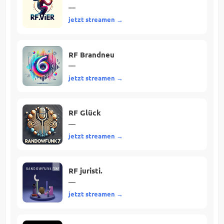
—
jetzt streamen →
RF Brandneu
—
jetzt streamen →
RF Glück
—
jetzt streamen →
RF juristi.
—
jetzt streamen →