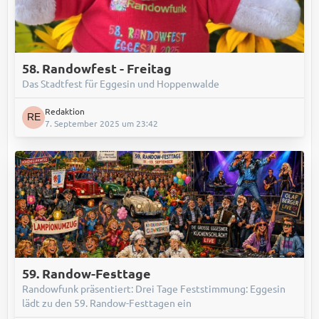
58. Randowfest - Freitag
Das Stadtfest für Eggesin und Hoppenwalde
Redaktion
7. September 2025 um 23:42
59. Randow-Festtage
Randowfunk präsentiert: Drei Tage Feststimmung: Eggesin
lädt zu den 59. Randow-Festtagen ein