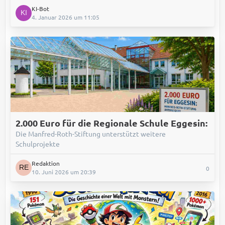
KI-Bot
4. Januar 2026 um 11:05
2.000 Euro für die Regionale Schule Eggesin:
Die Manfred-Roth-Stiftung unterstützt weitere
Schulprojekte
Redaktion
0
10. Juni 2026 um 20:39