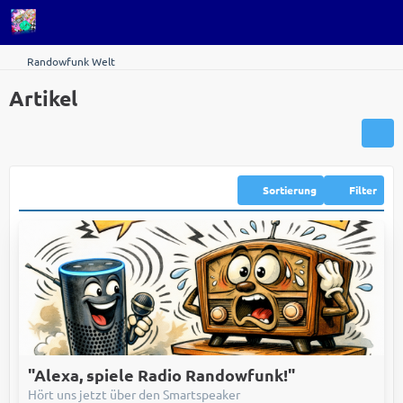
Randowfunk Welt
Artikel
Sortierung
Filter
"Alexa, spiele Radio Randowfunk!"
Hört uns jetzt über den Smartspeaker