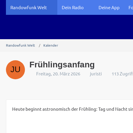
Randowfunk Welt
Dein Radio
Deine App
F
Randowfunk Welt
Kalender
Frühlingsanfang
Freitag, 20. März 2026
juristi
113 Zugrif
Heute beginnt astronomisch der Frühling: Tag und Nacht sin