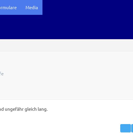
ormulare
Media
fe
d ungefähr gleich lang.